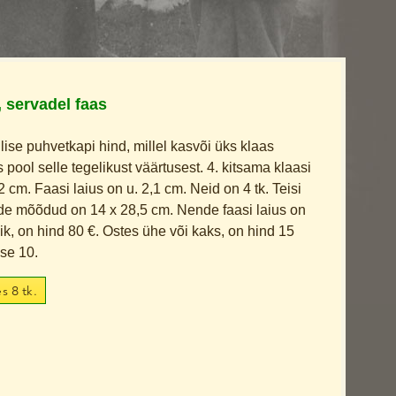
, servadel faas
ise puhvetkapi hind, millel kasvõi üks klaas
pool selle tegelikust väärtusest. 4. kitsama klaasi
cm. Faasi laius on u. 2,1 cm. Neid on 4 tk. Teisi
de mõõdud on 14 x 28,5 cm. Nende faasi laius on
ik, on hind 80 €. Ostes ühe või kaks, on hind 15
ase 10.
s 8 tk.