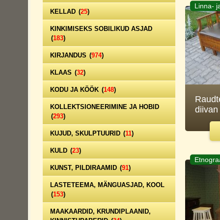
Linna- 
KELLAD
(
25
)
KINKIMISEKS SOBILIKUD ASJAD
(
183
)
KIRJANDUS
(
974
)
KLAAS
(
32
)
KODU JA KÖÖK
(
148
)
Raudt
KOLLEKTSIONEERIMINE JA HOBID
diivan
(
293
)
KUJUD, SKULPTUURID
(
11
)
KULD
(
23
)
Etnogra
KUNST, PILDIRAAMID
(
91
)
LASTETEEMA, MÄNGUASJAD, KOOL
(
153
)
MAAKAARDID, KRUNDIPLAANID,