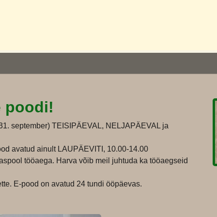
e poodi!
i 31. september) TEISIPÄEVAL, NELJAPÄEVAL ja
od avatud ainult LAUPÄEVITI, 10.00-14.00
jaspool tööaega. Harva võib meil juhtuda ka tööaegseid
 ette. E-pood on avatud 24 tundi ööpäevas.