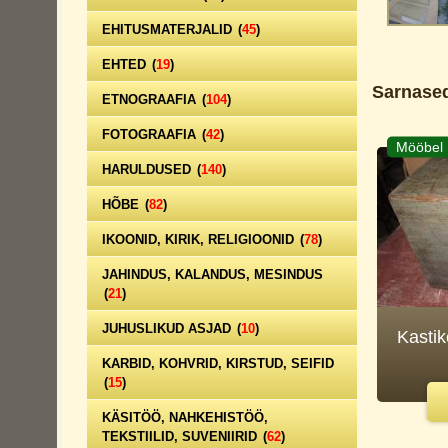
EHITUSMATERJALID
(
45
)
EHTED
(
19
)
Sarnased
ETNOGRAAFIA
(
104
)
FOTOGRAAFIA
(
42
)
Mööbel
HARULDUSED
(
140
)
HÕBE
(
82
)
IKOONID, KIRIK, RELIGIOONID
(
78
)
JAHINDUS, KALANDUS, MESINDUS
(
21
)
JUHUSLIKUD ASJAD
(
10
)
Kastik
KARBID, KOHVRID, KIRSTUD, SEIFID
(
15
)
KÄSITÖÖ, NAHKEHISTÖÖ,
TEKSTIILID, SUVENIIRID
(
62
)