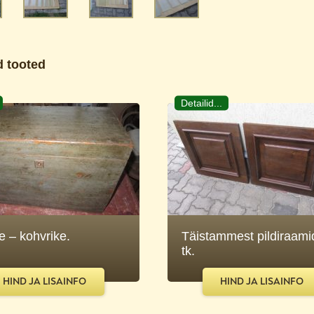
 tooted
Detailid...
e – kohvrike.
Täistammest pildiraami
tk.
HIND JA LISAINFO
HIND JA LISAINFO