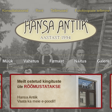
Konsultatsioonid
Rent
Tellimused
Fotokoopiate tellimine
Müük
Vahetus
Firmast
Näitus
Galerii
Meilt ostetud kingituste
üle
RÕÕMUSTATAKSE
Hansa Antiik
Vaata ka meie e-poodi!!