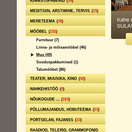
KINNISTUPABERID
(
34
)
MEDITSIIN, ARSTIMINE, TERVIS
(
15
)
Kahe 
MERETEEMA
(
38
)
SULAS
MÖÖBEL
(
152
)
Furnituur
(7)
Linna- ja mõisamööbel
(46)
Muu
(49)
Sooduspakkumised
(1)
Talumööbel
(86)
TEATER, MUUSIKA, KINO
(
42
)
NAHKEHISTÖÖ
(
9
)
NÕUKOGUDE ...
(
183
)
PÕLLUMAJANDUS, HOBUTEEMA
(
53
)
PORTSELAN, FAJANSS
(
33
)
RAADIOD, TELERID, GRAMMOFONID