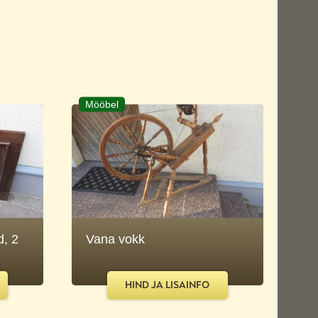
Mööbel
d, 2
Vana vokk
HIND JA LISAINFO