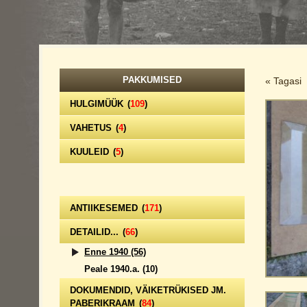
PAKKUMISED
« Tagasi
HULGIMÜÜK
(
109
)
VAHETUS
(
4
)
KUULEID
(
5
)
ANTIIKESEMED
(
171
)
DETAILID...
(
66
)
Enne 1940
(56)
Peale 1940.a.
(10)
DOKUMENDID, VÄIKETRÜKISED JM.
PABERIKRAAM
(
84
)