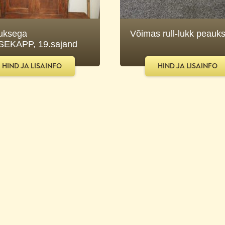
uksega
Võimas rull-lukk peauk
EKAPP, 19.sajand
HIND JA LISAINFO
HIND JA LISAINFO