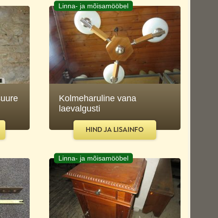
Linna- ja mõisamööbel
suure
Kolmeharuline vana
laevalgusti
HIND JA LISAINFO
Linna- ja mõisamööbel