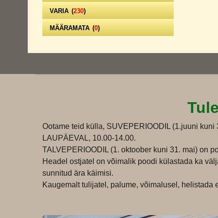
VARIA
(
230
)
MÄÄRAMATA
(
0
)
Tul
Ootame teid külla, SUVEPERIOODIL (1.juuni kun
LAUPÄEVAL, 10.00-14.00.
TALVEPERIOODIL (1. oktoober kuni 31. mai) on po
Headel ostjatel on võimalik poodi külastada ka väl
sunnitud ära käimisi.
Kaugemalt tulijatel, palume, võimalusel, helistada