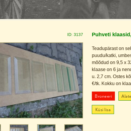
Puhveti klaasid
ID:
3137
Teadupärast on sell
puudu/katki, umbes 
mõõdud on 9,5 x 32 
klaase on 6 ja nen
u. 2,7 cm. Ostes kõ
€/tk. Kokku on kla
Broneeri
Alate
Küsi lisa