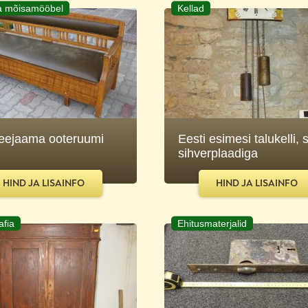
ja mõisamööbel
Kellad
eejaama ooteruumi
Eesti esimesi talukelli, 
sihverplaadiga
HIND JA LISAINFO
HIND JA LISAINFO
afia
Ehitusmaterjalid