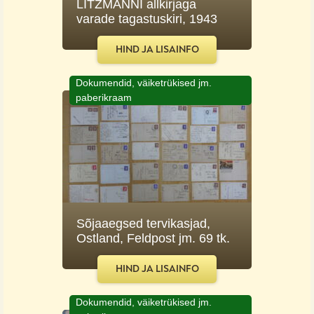
LITZMANNI allkirjaga
varade tagastuskiri, 1943
HIND JA LISAINFO
Dokumendid, väiketrükised jm.
paberikraam
Sõjaaegsed tervikasjad,
Ostland, Feldpost jm. 69 tk.
HIND JA LISAINFO
Dokumendid, väiketrükised jm.