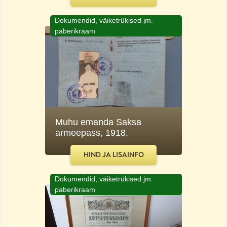
Dokumendid, väiketrükised jm.
paberikraam
Muhu emanda Saksa
armeepass, 1918.
HIND JA LISAINFO
Dokumendid, väiketrükised jm.
paberikraam