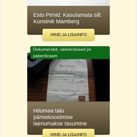
Esto Pirnid. Kasutamata silt.
Kunstnik Mamberg
HIND JA LISAINFO
Dokumendid, väiketrükised jm.
paberikraam
Hiiumaa talu
päriseksostmise
laenumakse tasumine
HIND JA LISAINFO