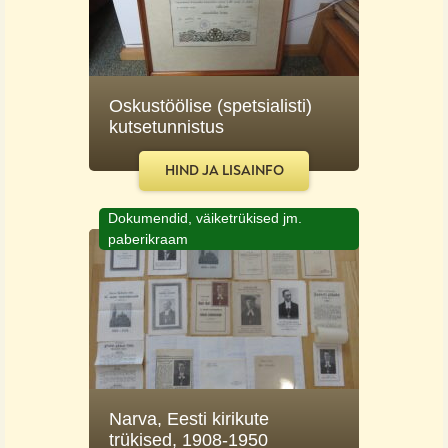
Oskustöölise (spetsialisti)
kutsetunnistus
HIND JA LISAINFO
Dokumendid, väiketrükised jm.
paberikraam
Narva, Eesti kirikute
trükised, 1908-1950