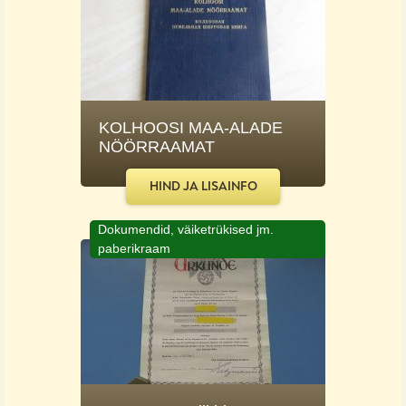
KOLHOOSI MAA-ALADE
NÖÖRRAAMAT
HIND JA LISAINFO
Dokumendid, väiketrükised jm.
paberikraam