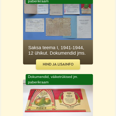
paberikraam
Saksa teema I, 1941-1944,
12 ühikut. Dokumendid jms.
HIND JA LISAINFO
Dokumendid, väiketrükised jm.
paberikraam