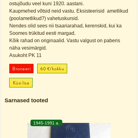
ostujõudu veel kuni 1920. aastani.
Kaupmehed võtsid neid vastu. Eksisteerisid ametlikud
(poolametlikud?) vahetuskursid.
Nendes olid sees nii tsaariarahad, kerenskid, kui ka
Soomes trükitud eesti margad.
Kõik rahad on originaalid. Vastu valgust on paberis
näha vesimärgid.
Asukoht PK 11
Broneeri
60 €/kokku
Küsi lisa
Sarnased tooted
1945-1991 a.