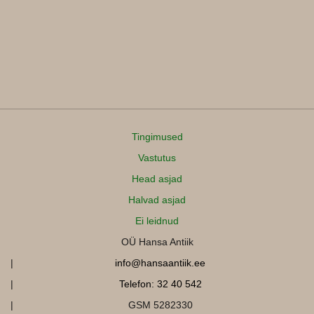
Tingimused
Vastutus
Head asjad
Halvad asjad
Ei leidnud
OÜ Hansa Antiik
info@hansaantiik.ee
Telefon: 32 40 542
GSM 5282330