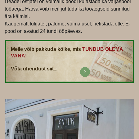
Headel ostjatel on võimalik poodi külastada ka väljaspool
tööaega. Harva võib meil juhtuda ka tööaegseid sunnitud
ära käimisi.
Kaugemalt tulijatel, palume, võimalusel, helistada ette. E-
pood on avatud 24 tundi ööpäevas.
Meile võib pakkuda kõike, mis
TUNDUB OLEMA
VANA!
Võta ühendust siit...