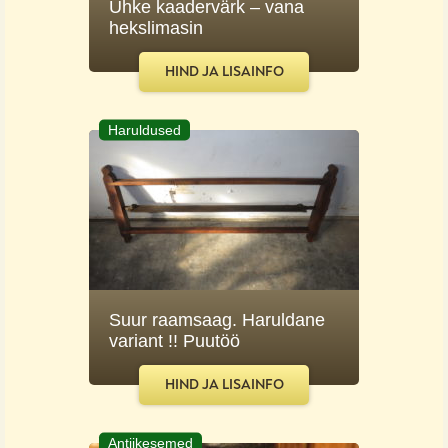
Uhke kaadervärk – vana
hekslimasin
HIND JA LISAINFO
Haruldused
Suur raamsaag. Haruldane
variant !! Puutöö
HIND JA LISAINFO
Antiikesemed