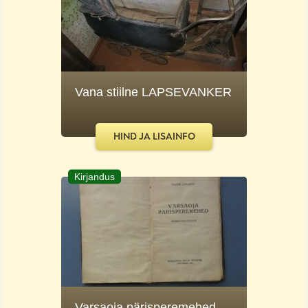
Vana stiilne LAPSEVANKER
HIND JA LISAINFO
Kirjandus
Varsaoja pärisperemehed,