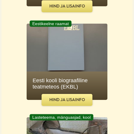
HIND JA LISAINFO
Eestikeelne raamat
Eesti kooli biograafiline
teatmeteos (EKBL)
HIND JA LISAINFO
Lasteteema, mänguasjad, kool