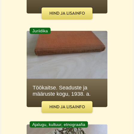
HIND JA LISAINFO
Juriidika
Töökaitse. Seaduste ja
määruste kogu, 1938. a.
HIND JA LISAINFO
Ajalugu, kultuur, etnograafia