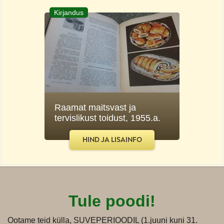
Kirjandus
Raamat maitsvast ja
tervislikust toidust, 1955.a.
HIND JA LISAINFO
Tule poodi!
Ootame teid külla, SUVEPERIOODIL (1.juuni kuni 31.