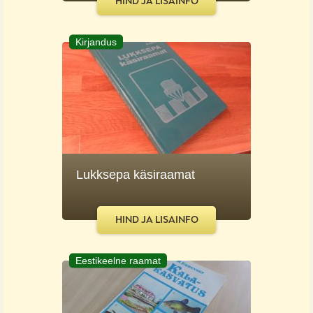
HIND JA LISAINFO
Kirjandus
Lukksepa käsiraamat
HIND JA LISAINFO
Eestikeelne raamat