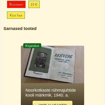
Broneeri
22 €
Küsi lisa
Sarnased tooted
Kirjandus
Noorkotkaste rühmajuhtide
kooli märkmik, 1940. a.