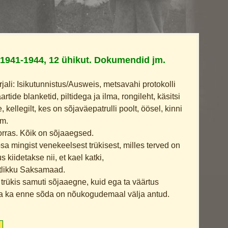
 1941-1944, 12 ühikut. Dokumendid jm.
ali: Isikutunnistus/Ausweis, metsavahi protokolli
artide blanketid, piltidega ja ilma, rongileht, käsitsi
, kellegilt, kes on sõjaväepatrulli poolt, öösel, kinni
jm.
rras. Kõik on sõjaaegsed.
osa mingist venekeelsest trükisest, milles terved on
 kiidetakse nii, et kael katki,
stlikku Saksamaad.
 trükis samuti sõjaaegne, kuid ega ta väärtus
ta ka enne sõda on nõukogudemaal välja antud.