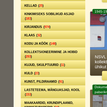
KELLAD
(
25
)
1945-19
KINKIMISEKS SOBILIKUD ASJAD
(
183
)
KIRJANDUS
(
974
)
KLAAS
(
32
)
KODU JA KÖÖK
(
148
)
KOLLEKTSIONEERIMINE JA HOBID
NSVL 
(
293
)
kollek
KUJUD, SKULPTUURID
(
11
)
ühikut
KULD
(
23
)
KUNST, PILDIRAAMID
(
91
)
Dokumen
LASTETEEMA, MÄNGUASJAD, KOOL
paberik
(
153
)
MAAKAARDID, KRUNDIPLAANID,