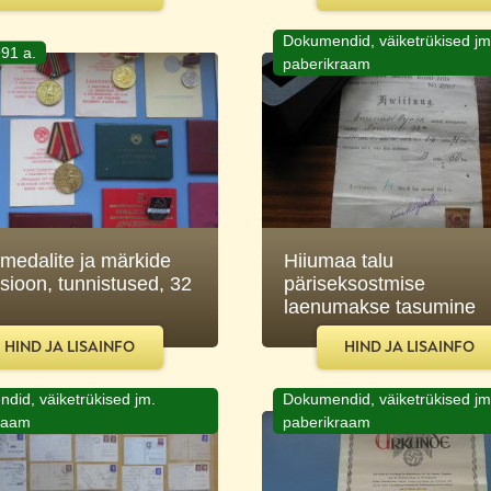
Dokumendid, väiketrükised jm
91 a.
paberikraam
medalite ja märkide
Hiiumaa talu
tsioon, tunnistused, 32
päriseksostmise
laenumakse tasumine
HIND JA LISAINFO
HIND JA LISAINFO
did, väiketrükised jm.
Dokumendid, väiketrükised jm
raam
paberikraam