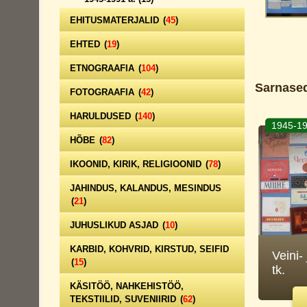
EHITUSMATERJALID
(
45
)
EHTED
(
19
)
ETNOGRAAFIA
(
104
)
Sarnased
FOTOGRAAFIA
(
42
)
HARULDUSED
(
140
)
1945-19
HÕBE
(
82
)
IKOONID, KIRIK, RELIGIOONID
(
78
)
JAHINDUS, KALANDUS, MESINDUS
(
21
)
JUHUSLIKUD ASJAD
(
10
)
KARBID, KOHVRID, KIRSTUD, SEIFID
Veini- 
(
15
)
tk.
KÄSITÖÖ, NAHKEHISTÖÖ,
TEKSTIILID, SUVENIIRID
(
62
)