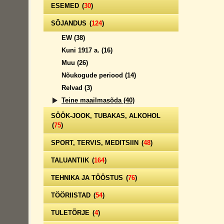
ESEMED
(
30
)
SÕJANDUS
(
124
)
EW
(38)
Kuni 1917 a.
(16)
Muu
(26)
Nõukogude periood
(14)
Relvad
(3)
Teine maailmasõda
(40)
SÖÖK-JOOK, TUBAKAS, ALKOHOL
(
75
)
SPORT, TERVIS, MEDITSIIN
(
48
)
TALUANTIIK
(
164
)
TEHNIKA JA TÖÖSTUS
(
76
)
TÖÖRIISTAD
(
54
)
TULETÕRJE
(
4
)