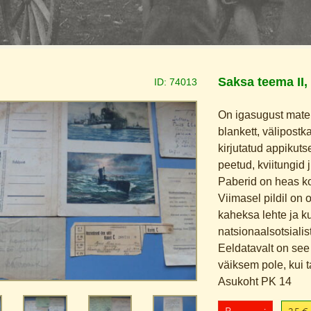
Saksa teema II,
ID:
74013
On igasugust materj
blankett, välipostka
kirjutatud appikutse
peetud, kviitungid 
Paberid on heas ko
Viimasel pildil on 
kaheksa lehte ja kus
natsionaalsotsiali
Eeldatavalt on see
väiksem pole, kui 
Asukoht PK 14