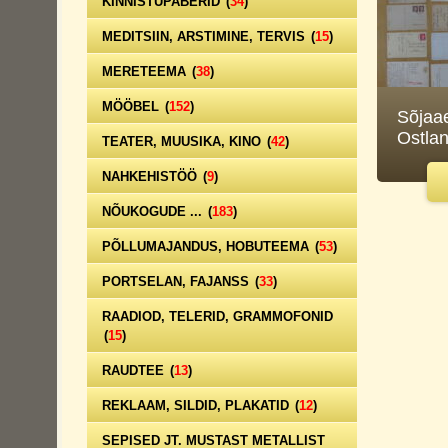
KINNISTUPABERID
(
34
)
MEDITSIIN, ARSTIMINE, TERVIS
(
15
)
MERETEEMA
(
38
)
MÖÖBEL
(
152
)
Sõjaae
Ostlan
TEATER, MUUSIKA, KINO
(
42
)
NAHKEHISTÖÖ
(
9
)
NÕUKOGUDE ...
(
183
)
PÕLLUMAJANDUS, HOBUTEEMA
(
53
)
PORTSELAN, FAJANSS
(
33
)
RAADIOD, TELERID, GRAMMOFONID
(
15
)
RAUDTEE
(
13
)
REKLAAM, SILDID, PLAKATID
(
12
)
SEPISED JT. MUSTAST METALLIST