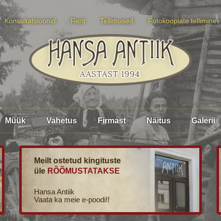
Konsultatsioonid
Rent
Tellimused
Fotokoopiate tellimine
Müük
Vahetus
Firmast
Näitus
Galerii
Meilt ostetud kingituste
üle
RÕÕMUSTATAKSE
Hansa Antiik
Vaata ka meie e-poodi!!