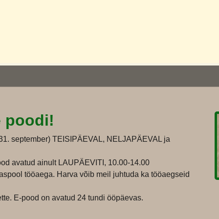
e poodi!
i 31. september) TEISIPÄEVAL, NELJAPÄEVAL ja
od avatud ainult LAUPÄEVITI, 10.00-14.00
jaspool tööaega. Harva võib meil juhtuda ka tööaegseid
 ette. E-pood on avatud 24 tundi ööpäevas.