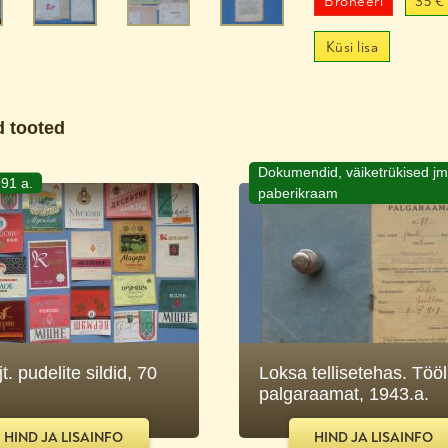
Broneeri
35 €
Küsi lisa
 tooted
Dokumendid, väiketrükised jm
91 a.
paberikraam
jt. pudelite sildid, 70
Loksa tellisetehas. Tööl
palgaraamat, 1943.a.
HIND JA LISAINFO
HIND JA LISAINFO