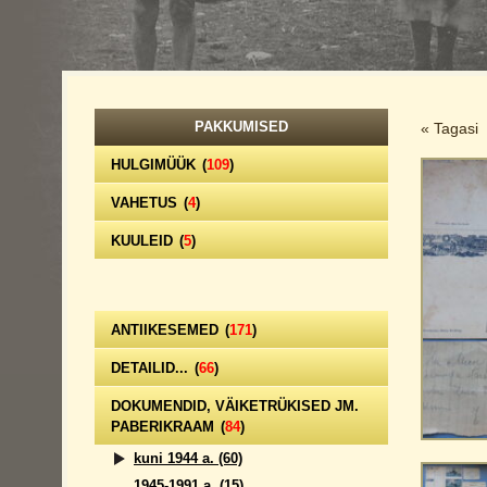
PAKKUMISED
« Tagasi
HULGIMÜÜK
(
109
)
VAHETUS
(
4
)
KUULEID
(
5
)
ANTIIKESEMED
(
171
)
DETAILID...
(
66
)
DOKUMENDID, VÄIKETRÜKISED JM.
PABERIKRAAM
(
84
)
kuni 1944 a.
(60)
1945-1991 a.
(15)