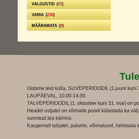
VALGUSTID
(
47
)
VARIA
(
230
)
MÄÄRAMATA
(
0
)
Tul
Ootame teid külla, SUVEPERIOODIL (1.juuni kun
LAUPÄEVAL, 10.00-14.00.
TALVEPERIOODIL (1. oktoober kuni 31. mai) on po
Headel ostjatel on võimalik poodi külastada ka väl
sunnitud ära käimisi.
Kaugemalt tulijatel, palume, võimalusel, helistada