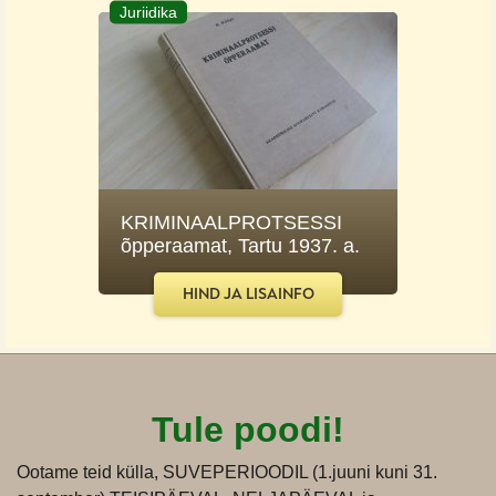
Juriidika
KRIMINAALPROTSESSI
õpperaamat, Tartu 1937. a.
HIND JA LISAINFO
Tule poodi!
Ootame teid külla, SUVEPERIOODIL (1.juuni kuni 31.