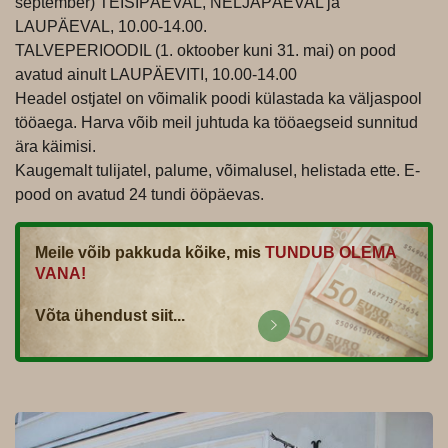
september) TEISIPÄEVAL, NELJAPÄEVAL ja
LAUPÄEVAL, 10.00-14.00.
TALVEPERIOODIL (1. oktoober kuni 31. mai) on pood
avatud ainult LAUPÄEVITI, 10.00-14.00
Headel ostjatel on võimalik poodi külastada ka väljaspool
tööaega. Harva võib meil juhtuda ka tööaegseid sunnitud
ära käimisi.
Kaugemalt tulijatel, palume, võimalusel, helistada ette. E-
pood on avatud 24 tundi ööpäevas.
Meile võib pakkuda kõike, mis
TUNDUB OLEMA
VANA!
Võta ühendust siit...