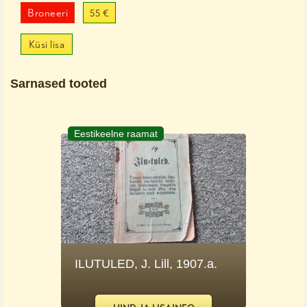
Broneeri
55 €
Küsi lisa
Sarnased tooted
Eestikeelne raamat
ILUTULED, J. Lill, 1907.a.