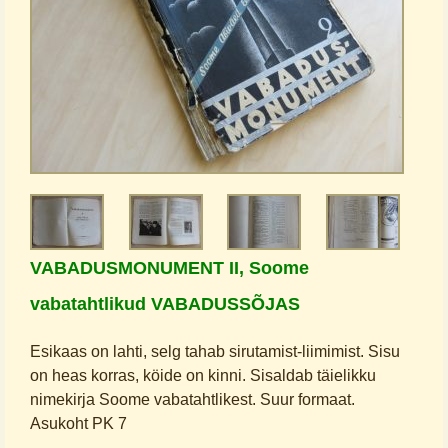
VABADUSMONUMENT II, Soome
vabatahtlikud VABADUSSÕJAS
Esikaas on lahti, selg tahab sirutamist-liimimist. Sisu
on heas korras, köide on kinni. Sisaldab täielikku
nimekirja Soome vabatahtlikest. Suur formaat.
Asukoht PK 7