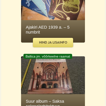
Ajakiri AED 1939 a. – 5
numbrit
HIND JA LISAINFO
Baltica jm. võõrkeelne raamat
Suur album – Saksa