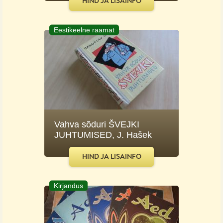
HIND JA LISAINFO
Eestikeelne raamat
Vahva sõduri ŠVEJKI
JUHTUMISED, J. Hašek
HIND JA LISAINFO
Kirjandus