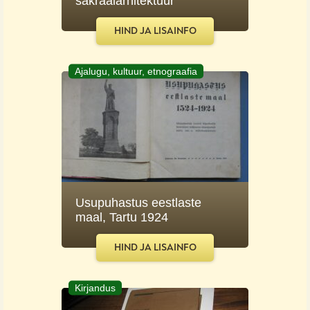
sakraalarhitektuur
HIND JA LISAINFO
Ajalugu, kultuur, etnograafia
Usupuhastus eestlaste
maal, Tartu 1924
HIND JA LISAINFO
Kirjandus