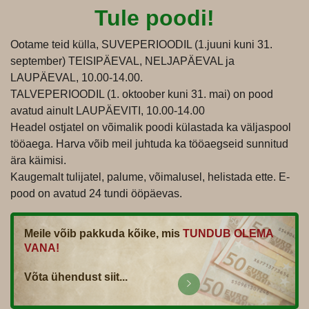
Tule poodi!
Ootame teid külla, SUVEPERIOODIL (1.juuni kuni 31.
september) TEISIPÄEVAL, NELJAPÄEVAL ja
LAUPÄEVAL, 10.00-14.00.
TALVEPERIOODIL (1. oktoober kuni 31. mai) on pood
avatud ainult LAUPÄEVITI, 10.00-14.00
Headel ostjatel on võimalik poodi külastada ka väljaspool
tööaega. Harva võib meil juhtuda ka tööaegseid sunnitud
ära käimisi.
Kaugemalt tulijatel, palume, võimalusel, helistada ette. E-
pood on avatud 24 tundi ööpäevas.
Meile võib pakkuda kõike, mis
TUNDUB OLEMA
VANA!
Võta ühendust siit...