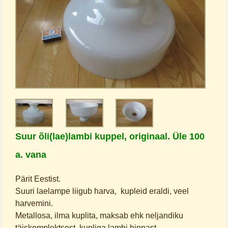
Suur õli(lae)lambi kuppel, originaal. Üle 100
a. vana
Pärit Eestist.
Suuri laelampe liigub harva, kupleid eraldi, veel
harvemini.
Metallosa, ilma kuplita, maksab ehk neljandiku
täiskomplektsest, kupliga lambi hinnast.