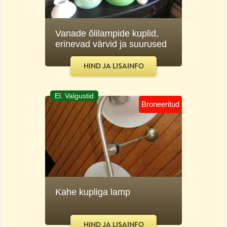
Vanade õlilampide kuplid,
erinevad värvid ja suurused
HIND JA LISAINFO
El. Valgustid
Broneeritud
Kahe kupliga lamp
HIND JA LISAINFO